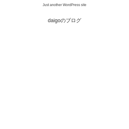
Just another WordPress site
daigoのブログ