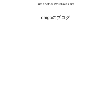
Just another WordPress site
daigoのブログ