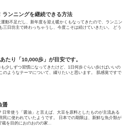
！ランニングを継続できる方法
 最近運動不足だし、新年度を迎え暖かくもなってきたので、ランニン
つも三日坊主で終わっちゃうし、今度こそは続けていきたい。 どう
あたり「10,000歩」が目安です。
 散歩も少しずつ習慣になってきたけど、1日何歩ぐらい歩けばいいの
 このようなテーマについて、綴りたいと思います。 肌感覚ですで
魚醤
? 日常使う「醤油」と言えば、大豆を原料としたものが主流ある
が庶民に使われていたようです。 日本での期限は、新鮮な魚介類が
蔵を目的におのおのの家...