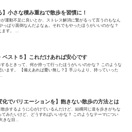
る】小さな積み重ねで散歩を習慣に！
 散歩が運動不足に良いとか、ストレス解消に繋がるって言うのもなん
もやっぱり面倒なんだよなぁ。それでもやったほうがいいのかな？
す。 ...
・ベスト５】これだけあれば安心です
 散歩するときって、何か持って行ったほうがいいのかな？ このような
思います。 【備えあれば憂い無し？】手ぶらより、持っていった
.
変化でバリエーションを】飽きない散歩の方法とは
 每日散歩するように心がけているんだけど、結構同じ道を歩きがちな
ってみたいけど、どうすればいいかな？ このようなテーマについ
きな目...