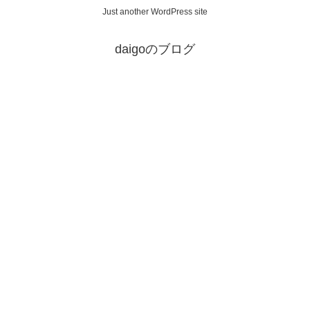
Just another WordPress site
daigoのブログ