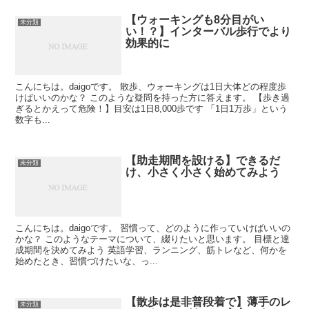
【ウォーキングも8分目がい
未分類
い！？】インターバル歩行でより
効果的に
こんにちは。daigoです。 散歩、ウォーキングは1日大体どの程度歩
けばいいのかな？ このような疑問を持った方に答えます。 【歩き過
ぎるとかえって危険！】目安は1日8,000歩です 「1日1万歩」という
数字も...
【助走期間を設ける】できるだ
未分類
け、小さく小さく始めてみよう
こんにちは。daigoです。 習慣って、どのように作っていけばいいの
かな？ このようなテーマについて、綴りたいと思います。 目標と達
成期間を決めてみよう 英語学習、ランニング、筋トレなど、何かを
始めたとき、習慣づけたいな、っ...
【散歩は是非普段着で】薄手のレ
未分類