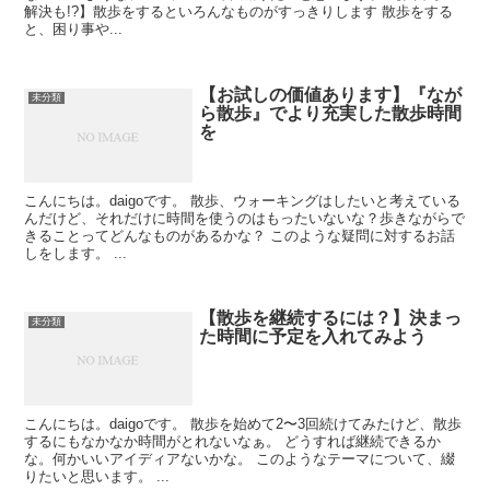
解決も!?】散歩をするといろんなものがすっきりします 散歩をする
と、困り事や...
【お試しの価値あります】『なが
未分類
ら散歩』でより充実した散歩時間
を
こんにちは。daigoです。 散歩、ウォーキングはしたいと考えている
んだけど、それだけに時間を使うのはもったいないな？歩きながらで
きることってどんなものがあるかな？ このような疑問に対するお話
しをします。 ...
【散歩を継続するには？】決まっ
未分類
た時間に予定を入れてみよう
こんにちは。daigoです。 散歩を始めて2〜3回続けてみたけど、散歩
するにもなかなか時間がとれないなぁ。 どうすれば継続できるか
な。何かいいアイディアないかな。 このようなテーマについて、綴
りたいと思います。 ...