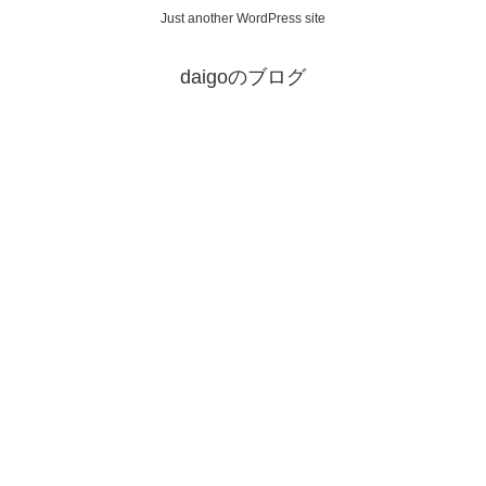
Just another WordPress site
daigoのブログ