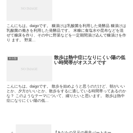
こんにちは。daigoです。 糠漬けは乳酸菌を利用した発酵品 糠漬けは
乳酸菌の働きを利用した発酵品です。 米糠に食塩水や昆布などを混
ぜて糠床を作り、その中に野菜などを一定期間漬け込んで糠漬けを作
り ます。 野菜...
散歩は熱中症になりにくい陽の低
未分類
い時間帯がオススメです
こんにちは。daigoです。 散歩を始めようと思うのだけど、朝がいい
とか、夕方がいいとか、散歩をするに適している時間帯ってあるのか
な？ このようなテーマについて、綴りたいと思います。 散歩は熱中
症になりにくい陽の低...
【あなたの足元の最良パートナー