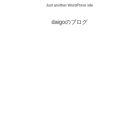
Just another WordPress site
daigoのブログ