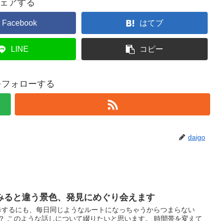
ェアする
Facebook
はてブ
LINE
コピー
oをフォローする
daigo
みると違う景色、発見にめぐり会えます
 散歩するにも、每日同じようなルートになっちゃうからつまらない
？ このような話しについて綴りたいと思います。 時間帯を変えて