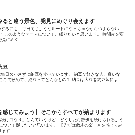
みると違う景色、発見にめぐり会えます
 散歩するにも、每日同じようなルートになっちゃうからつまらない
？ このようなテーマについて、綴りたいと思います。 時間帯を変
にめぐ...
納豆
 僕は毎日欠かさずに納豆を食べています。 納豆が好きな人、嫌いな
ここで改めて、納豆ってどんなもの？ 納豆は大豆を納豆菌によ
を感じてみよう】そこからすべてが始まります
 「継続は力なり」なんていうけど、どうしたら散歩を続けられるよう
しについて綴りたいと思います。 【先ずは散歩の楽しさを感じてみ
す ...