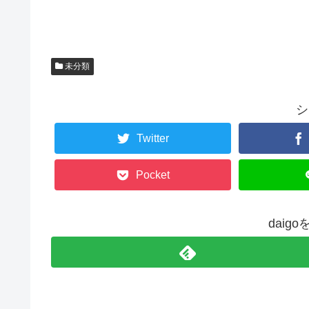
未分類
シ
Twitter
Pocket
daig