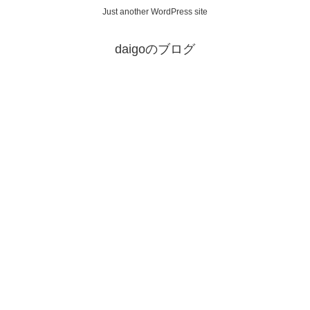
Just another WordPress site
daigoのブログ